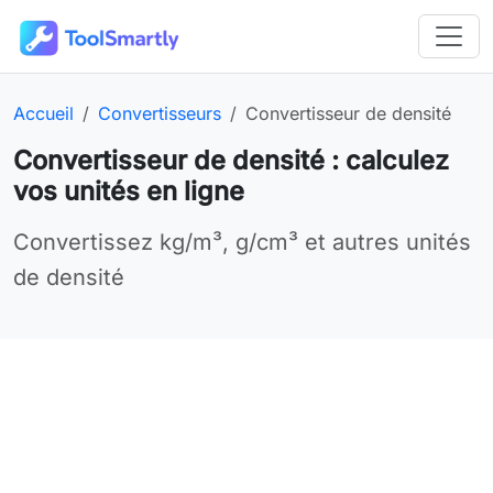
Passer au contenu principal
Outils en ligne gratuits ToolSmartly
Page d’accueil :
Catégorie :
Outil en ligne :
Accueil
Convertisseurs
Convertisseur de densité
Convertisseur de densité : calculez
vos unités en ligne
Utilisez Convertisseur de densité gratuitement en ligne p
Convertissez kg/m³, g/cm³ et autres unités
de densité