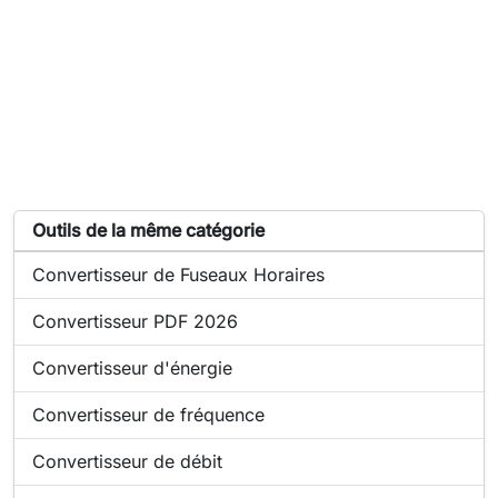
Liste d'outils similaires à Convertisseur de densité
Outils de la même catégorie
Outil en ligne :
Convertisseur de Fuseaux Horaires
Outil en ligne :
Convertisseur PDF 2026
Outil en ligne :
Convertisseur d'énergie
Outil en ligne :
Convertisseur de fréquence
Outil en ligne :
Convertisseur de débit