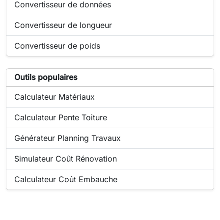
Outil en ligne :
Convertisseur de données
Outil en ligne :
Convertisseur de longueur
Outil en ligne :
Convertisseur de poids
Liste d'outils populaires liés à Convertisseur de densité
Outils populaires
Outil populaire en ligne :
Calculateur Matériaux
Outil populaire en ligne :
Calculateur Pente Toiture
Outil populaire en ligne :
Générateur Planning Travaux
Outil populaire en ligne :
Simulateur Coût Rénovation
Outil populaire en ligne :
Calculateur Coût Embauche