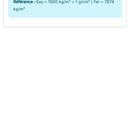
Référence :
Eau = 1000 kg/m³ = 1 g/cm³ | Fer = 7874
kg/m³