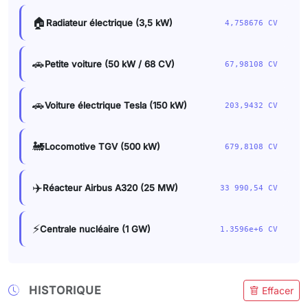
🏠
Radiateur électrique (3,5 kW)
4,758676 CV
🚗
Petite voiture (50 kW / 68 CV)
67,98108 CV
🚗
Voiture électrique Tesla (150 kW)
203,9432 CV
🚂
Locomotive TGV (500 kW)
679,8108 CV
✈️
Réacteur Airbus A320 (25 MW)
33 990,54 CV
⚡
Centrale nucléaire (1 GW)
1.3596e+6 CV
HISTORIQUE
Effacer