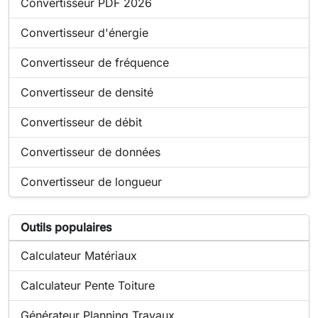
Outil en ligne :
Convertisseur PDF 2026
Outil en ligne :
Convertisseur d'énergie
Outil en ligne :
Convertisseur de fréquence
Outil en ligne :
Convertisseur de densité
Outil en ligne :
Convertisseur de débit
Outil en ligne :
Convertisseur de données
Outil en ligne :
Convertisseur de longueur
Liste d'outils populaires liés à Convertisseur de puissance
Outils populaires
Outil populaire en ligne :
Calculateur Matériaux
Outil populaire en ligne :
Calculateur Pente Toiture
Outil populaire en ligne :
Générateur Planning Travaux