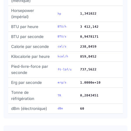
(métrique)
Horsepower
1,341022
hp
(impérial)
BTU par heure
BTU/h
3 412,142
BTU par seconde
BTU/s
0,9478171
Calorie par seconde
cal/s
238,8459
Kilocalorie par heure
kcal/h
859,8452
Pied-livre-force par
737,5622
ft·lbf/s
seconde
Erg par seconde
erg/s
1.0000e+10
Tonne de
0,2843451
TR
réfrigération
dBm (électronique)
dBm
60