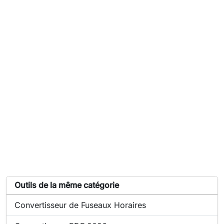
Liste d'outils similaires à Convertisseur de puissance
Outils de la même catégorie
Outil en ligne :
Convertisseur de Fuseaux Horaires