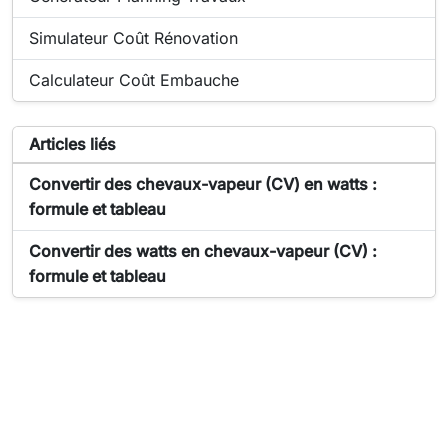
Outil populaire en ligne :
Simulateur Coût Rénovation
Outil populaire en ligne :
Calculateur Coût Embauche
Articles liés à l'outil Convertisseur de puissance
Articles liés
Article sur Convertisseur de puissance :
Convertir des chevaux-vapeur (CV) en watts :
formule et tableau
Article sur Convertisseur de puissance :
Convertir des watts en chevaux-vapeur (CV) :
formule et tableau