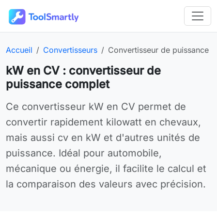
Passer au contenu principal
Outils en ligne gratuits ToolSmartly
Page d’accueil :
Catégorie :
Outil en ligne :
Accueil
Convertisseurs
Convertisseur de puissance
kW en CV : convertisseur de
puissance complet
Utilisez Convertisseur de puissance gratuitement en ligne
Ce convertisseur kW en CV permet de
convertir rapidement kilowatt en chevaux,
mais aussi cv en kW et d'autres unités de
puissance. Idéal pour automobile,
mécanique ou énergie, il facilite le calcul et
la comparaison des valeurs avec précision.