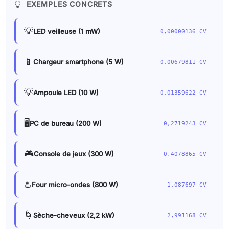
EXEMPLES CONCRETS
💡
LED veilleuse (1 mW)
0,00000136 CV
📱
Chargeur smartphone (5 W)
0,00679811 CV
💡
Ampoule LED (10 W)
0,01359622 CV
🖥️
PC de bureau (200 W)
0,2719243 CV
🎮
Console de jeux (300 W)
0,4078865 CV
♨️
Four micro-ondes (800 W)
1,087697 CV
🌀
Sèche-cheveux (2,2 kW)
2,991168 CV