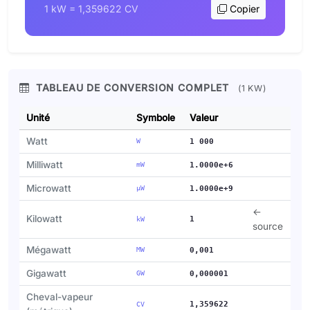
1 kW = 1,359622 CV
Copier
TABLEAU DE CONVERSION COMPLET
(1 KW)
Unité
Symbole
Valeur
Watt
W
1 000
Milliwatt
mW
1.0000e+6
Microwatt
µW
1.0000e+9
←
Kilowatt
1
kW
source
Mégawatt
MW
0,001
Gigawatt
GW
0,000001
Cheval-vapeur
1,359622
CV