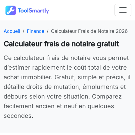
Passer au contenu principal
Outils en ligne gratuits ToolSmartly
Page d’accueil :
Catégorie :
Outil en ligne :
Accueil
Finance
Calculateur Frais de Notaire 2026
Calculateur frais de notaire gratuit
Utilisez Calculateur Frais de Notaire 2026 gratuitement e
Ce calculateur frais de notaire vous permet
d’estimer rapidement le coût total de votre
achat immobilier. Gratuit, simple et précis, il
détaille droits de mutation, émoluments et
débours selon votre situation. Comparez
facilement ancien et neuf en quelques
secondes.