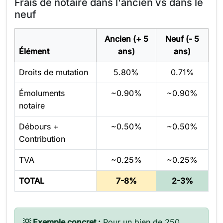
Frais de notaire dans l'ancien vs dans le
neuf
Ancien (+ 5
Neuf (- 5
Élément
ans)
ans)
Droits de mutation
5.80%
0.71%
Émoluments
~0.90%
~0.90%
notaire
Débours +
~0.50%
~0.50%
Contribution
TVA
~0.25%
~0.25%
TOTAL
7-8%
2-3%
💡 Exemple concret :
Pour un bien de 250