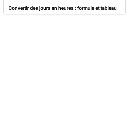
Article sur Convertisseur de temps secondes, minutes,
Convertir des jours en heures : formule et tableau