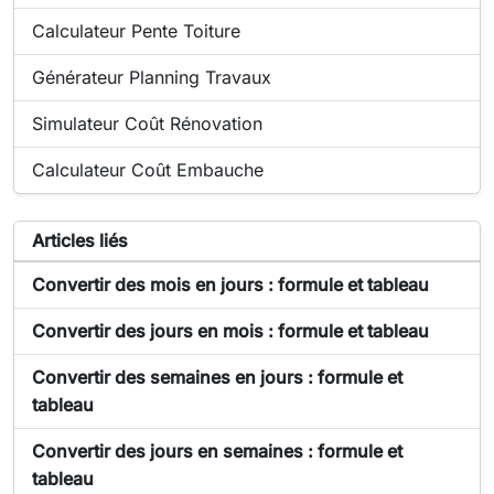
Outil populaire en ligne :
Calculateur Pente Toiture
Outil populaire en ligne :
Générateur Planning Travaux
Outil populaire en ligne :
Simulateur Coût Rénovation
Outil populaire en ligne :
Calculateur Coût Embauche
Articles liés à l'outil Convertisseur de temps secondes, m
Articles liés
Article sur Convertisseur de temps secondes, minutes,
Convertir des mois en jours : formule et tableau
Article sur Convertisseur de temps secondes, minutes,
Convertir des jours en mois : formule et tableau
Article sur Convertisseur de temps secondes, minutes,
Convertir des semaines en jours : formule et
tableau
Article sur Convertisseur de temps secondes, minutes,
Convertir des jours en semaines : formule et
tableau