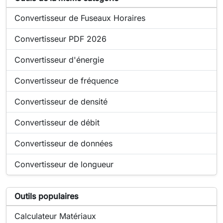
Outil en ligne :
Convertisseur de Fuseaux Horaires
Outil en ligne :
Convertisseur PDF 2026
Outil en ligne :
Convertisseur d'énergie
Outil en ligne :
Convertisseur de fréquence
Outil en ligne :
Convertisseur de densité
Outil en ligne :
Convertisseur de débit
Outil en ligne :
Convertisseur de données
Outil en ligne :
Convertisseur de longueur
Liste d'outils populaires liés à Convertisseur de temps s
Outils populaires
Outil populaire en ligne :
Calculateur Matériaux