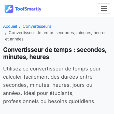
Passer au contenu principal
Outils en ligne gratuits ToolSmartly
Page d’accueil :
Catégorie :
Accueil
Convertisseurs
Outil en ligne :
Convertisseur de temps secondes, minutes, heures
et années
Convertisseur de temps : secondes,
minutes, heures
Utilisez Convertisseur de temps secondes, minutes, heure
Utilisez ce convertisseur de temps pour
calculer facilement des durées entre
secondes, minutes, heures, jours ou
années. Idéal pour étudiants,
professionnels ou besoins quotidiens.