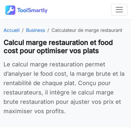
Passer au contenu principal
Outils en ligne gratuits ToolSmartly
Page d’accueil :
Catégorie :
Outil en ligne :
Accueil
Business
Calculateur de marge restaurant
Calcul marge restauration et food
cost pour optimiser vos plats
Utilisez Calculateur de marge restaurant gratuitement en 
Le calcul marge restauration permet
d’analyser le food cost, la marge brute et la
rentabilité de chaque plat. Conçu pour
restaurateurs, il intègre le calcul marge
brute restauration pour ajuster vos prix et
maximiser vos profits.