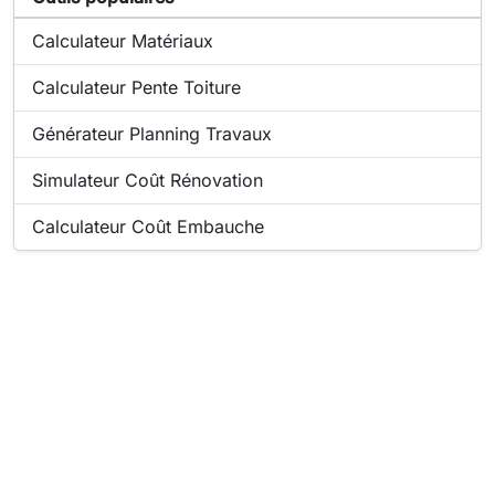
Outil populaire en ligne :
Calculateur Matériaux
Outil populaire en ligne :
Calculateur Pente Toiture
Outil populaire en ligne :
Générateur Planning Travaux
Outil populaire en ligne :
Simulateur Coût Rénovation
Outil populaire en ligne :
Calculateur Coût Embauche