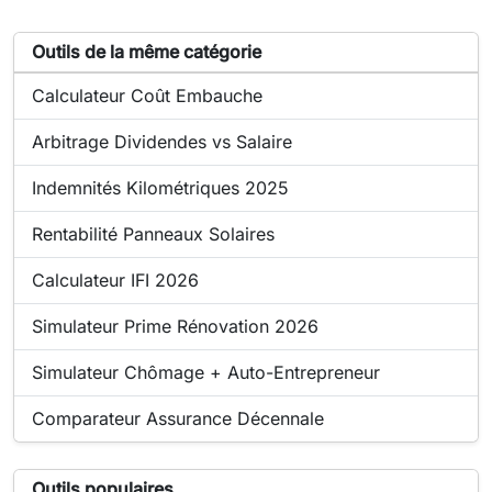
Liste d'outils similaires à Calculateur de marge restaurant
Outils de la même catégorie
Outil en ligne :
Calculateur Coût Embauche
Outil en ligne :
Arbitrage Dividendes vs Salaire
Outil en ligne :
Indemnités Kilométriques 2025
Outil en ligne :
Rentabilité Panneaux Solaires
Outil en ligne :
Calculateur IFI 2026
Outil en ligne :
Simulateur Prime Rénovation 2026
Outil en ligne :
Simulateur Chômage + Auto-Entrepreneur
Outil en ligne :
Comparateur Assurance Décennale
Liste d'outils populaires liés à Calculateur de marge resta
Outils populaires