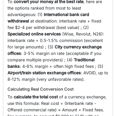
To
convert your money at the best rate
, here are
the options ranked from most to least
advantageous: (1)
International bank card
withdrawal
at destination: interbank rate + fixed
fee $2-4 per withdrawal (best value) ; (2)
Specialized online services
(Wise, Revolut, N26):
interbank rate + 0.5-1.5% commission (excellent
for large amounts) ; (3)
City currency exchange
offices
: 3-5% margin on rate (acceptable if you
compare multiple providers) ; (4)
Traditional
banks
: 4-6% margin + often high fixed fees ; (5)
Airport/train station exchange offices
: AVOID, up to
8-12% margin (very unfavorable rates).
Calculating Real Conversion Cost
To
calculate the total cost
of a currency exchange,
use this formula: Real cost = (Interbank rate -
Offered commercial rate) × Amount + Fixed fees.