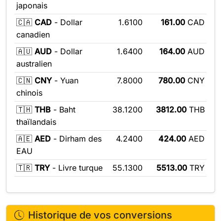
japonais
🇨🇦
CAD
- Dollar
1.6100
161.00
CAD
canadien
🇦🇺
AUD
- Dollar
1.6400
164.00
AUD
australien
🇨🇳
CNY
- Yuan
7.8000
780.00
CNY
chinois
🇹🇭
THB
- Baht
38.1200
3812.00
THB
thaïlandais
🇦🇪
AED
- Dirham des
4.2400
424.00
AED
EAU
🇹🇷
TRY
- Livre turque
55.1300
5513.00
TRY
Historique de vos conversions