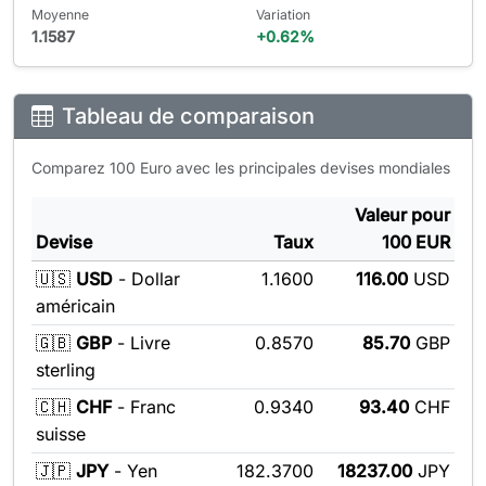
Moyenne
Variation
1.1587
+0.62%
Tableau de comparaison
Comparez 100
Euro
avec les principales devises mondiales
Valeur pour
Devise
Taux
100
EUR
🇺🇸
USD
- Dollar
1.1600
116.00
USD
américain
🇬🇧
GBP
- Livre
0.8570
85.70
GBP
sterling
🇨🇭
CHF
- Franc
0.9340
93.40
CHF
suisse
🇯🇵
JPY
- Yen
182.3700
18237.00
JPY