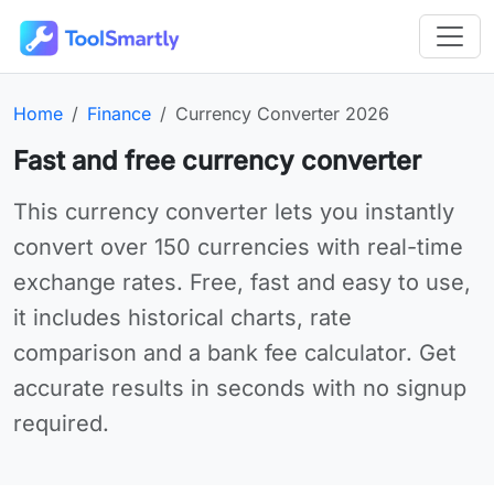
Passer au contenu principal
Outils en ligne gratuits ToolSmartly
Homepage:
Category:
Online tool:
Home
Finance
Currency Converter 2026
Fast and free currency converter
Use Currency Converter 2026 online for your needs
This currency converter lets you instantly
convert over 150 currencies with real-time
exchange rates. Free, fast and easy to use,
it includes historical charts, rate
comparison and a bank fee calculator. Get
accurate results in seconds with no signup
required.