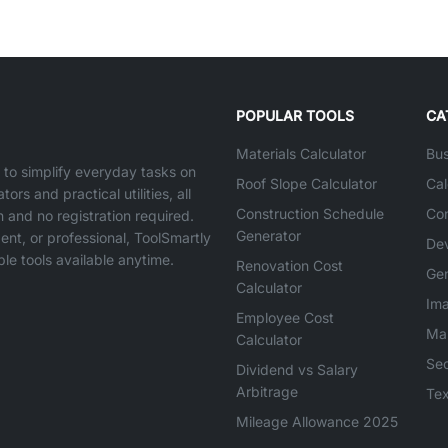
POPULAR TOOLS
CA
Materials Calculator
Bus
d to simplify everyday tasks on
Roof Slope Calculator
Cal
rs and practical utilities, all
Construction Schedule
Con
on and no registration required.
Generator
ent, or professional, ToolSmartly
Dev
ble tools available anytime.
Renovation Cost
Gen
Calculator
Im
Employee Cost
Ma
Calculator
Sec
Dividend vs Salary
Arbitrage
Tex
Mileage Allowance 2025