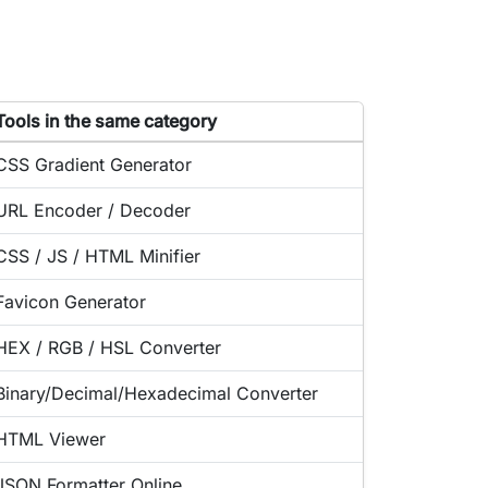
st of tools similar to XML to JSON Converter
Tools in the same category
Online tool:
CSS Gradient Generator
Online tool:
URL Encoder / Decoder
Online tool:
CSS / JS / HTML Minifier
Online tool:
Favicon Generator
Online tool:
HEX / RGB / HSL Converter
Online tool:
Binary/Decimal/Hexadecimal Converter
Online tool:
HTML Viewer
Online tool:
JSON Formatter Online