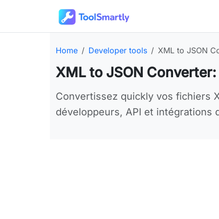
Passer au contenu principal
Outils en ligne gratuits ToolSmartly
Homepage:
Category:
Online tool:
Home
Developer tools
XML to JSON Co
XML to JSON Converter: 
Use XML to JSON Converter online for your
Convertissez quickly vos fichiers 
développeurs, API et intégrations