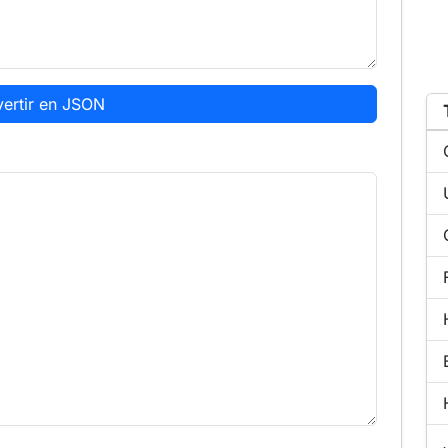
ertir en JSON
Li