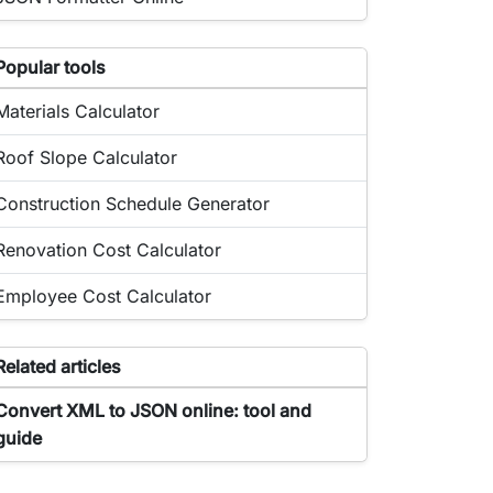
st of popular tools related to XML to JSON Converter
Popular tools
Popular online tool:
Materials Calculator
Popular online tool:
Roof Slope Calculator
Popular online tool:
Construction Schedule Generator
Popular online tool:
Renovation Cost Calculator
Popular online tool:
Employee Cost Calculator
ticles related to the tool XML to JSON Converter
Related articles
Article about XML to JSON Converter:
Convert XML to JSON online: tool and
guide