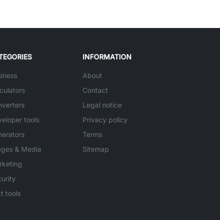
TEGORIES
INFORMATION
iness
About
culators
Contact
verters
Legal notice
eloper tools
Privacy policy
erators
Terms
ages & Media
Sitemap
rketing
urity
t tools