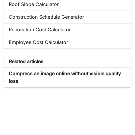
Popular online tool:
Roof Slope Calculator
Popular online tool:
Construction Schedule Generator
Popular online tool:
Renovation Cost Calculator
Popular online tool:
Employee Cost Calculator
Articles related to the tool Image Compressor
Related articles
Article about Image Compressor:
Compress an image online without visible quality
loss