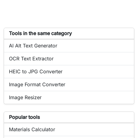
List of tools similar to Image Compressor
Tools in the same category
Online tool:
AI Alt Text Generator
Online tool:
OCR Text Extractor
Online tool:
HEIC to JPG Converter
Online tool:
Image Format Converter
Online tool:
Image Resizer
List of popular tools related to Image Compressor
Popular tools
Popular online tool:
Materials Calculator