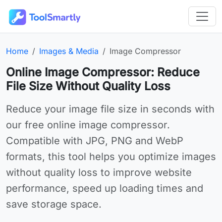
Passer au contenu principal
Outils en ligne gratuits ToolSmartly
Homepage:
Category:
Online tool:
Home
Images & Media
Image Compressor
Online Image Compressor: Reduce
File Size Without Quality Loss
Use Image Compressor online for your needs
Reduce your image file size in seconds with
our free online image compressor.
Compatible with JPG, PNG and WebP
formats, this tool helps you optimize images
without quality loss to improve website
performance, speed up loading times and
save storage space.